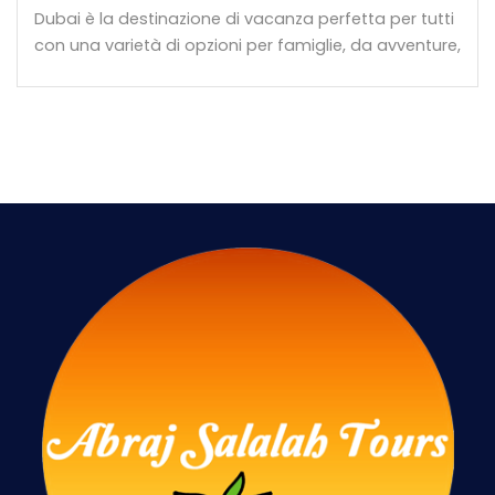
Dubai è la destinazione di vacanza perfetta per tutti
con una varietà di opzioni per famiglie, da avventure,