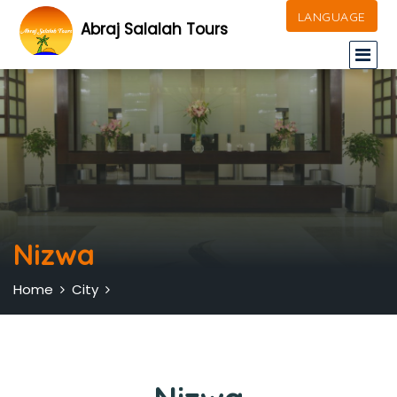
LANGUAGE
Abraj Salalah Tours
Nizwa
Home
City