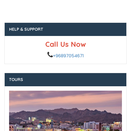
HELP & SUPPORT
Call Us Now
+96897054671
TOURS