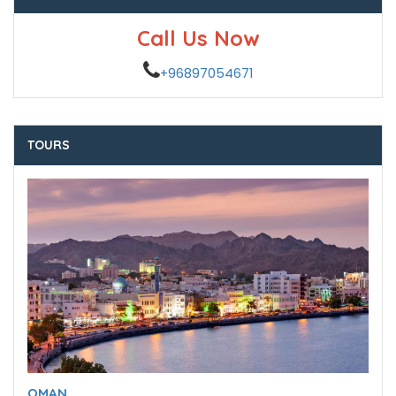
Call Us Now
+96897054671
TOURS
OMAN