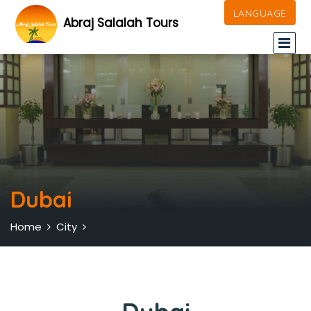
LANGUAGE
Abraj Salalah Tours
Dubai
Home
City